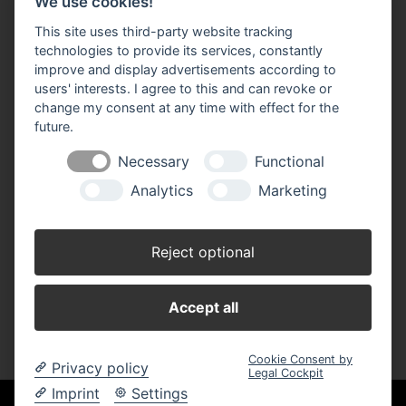
We use cookies!
Oktober - Februar
Montag - Freitag 07.30 - 17.30 Uhr
This site uses third-party website tracking
Samstag 07.30 - 12.00 Uhr
technologies to provide its services, constantly
improve and display advertisements according to
Filiale Burbach
users' interests. I agree to this and can revoke or
Ernst-Heinkel-Straße 12
change my consent at any time with effect for the
57299 Burbach
future.
Telefon: 0 27 36 / 44 29 - 0
Fax: 0 27 36 / 49 10 62
Necessary
Functional
E-Mail:
info(at)stuenn-baustoffe.de
Analytics
Marketing
März - September
Montag - Freitag 07.30 - 17.30 Uhr
Samstag 07.30 - 12.00 Uhr
Reject optional
Oktober - Februar
Montag - Freitag 07.30 - 17.30 Uhr
Accept all
Samstag 07.30 - 12.00 Uhr
Cookie Consent by
Privacy policy
Legal Cockpit
Imprint
Settings