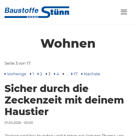
Wohnen
Seite 3 von 17.
Vorherige
1
2
3
4
…
17
Nächste
Sicher durch die
Zeckenzeit mit deinem
Haustier
01.04.2026 - 00:00
Zecken sind bei Hunden und Katzen ein lästiges Thema, vor