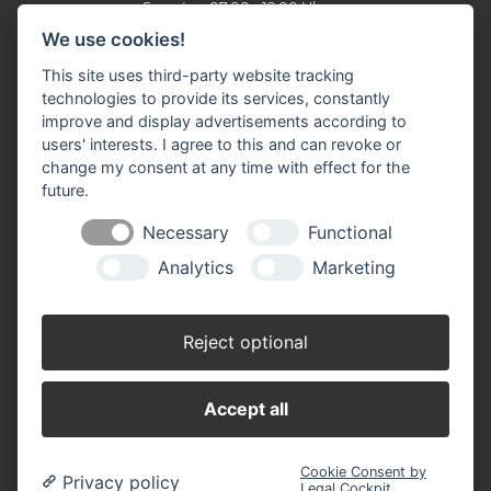
Samstag 07.00 - 12.00 Uhr
We use cookies!
Oktober - Februar
Montag - Freitag 07.30 - 17.30 Uhr
This site uses third-party website tracking
Samstag 07.30 - 12.00 Uhr
technologies to provide its services, constantly
improve and display advertisements according to
Filiale Burbach
users' interests. I agree to this and can revoke or
Ernst-Heinkel-Straße 12
change my consent at any time with effect for the
57299 Burbach
future.
Telefon: 0 27 36 / 44 29 - 0
Fax: 0 27 36 / 49 10 62
Necessary
Functional
E-Mail:
info(at)stuenn-baustoffe.de
Analytics
Marketing
März - September
Montag - Freitag 07.30 - 17.30 Uhr
Samstag 07.30 - 12.00 Uhr
Reject optional
Oktober - Februar
Montag - Freitag 07.30 - 17.30 Uhr
Accept all
Samstag 07.30 - 12.00 Uhr
Cookie Consent by
Privacy policy
Legal Cockpit