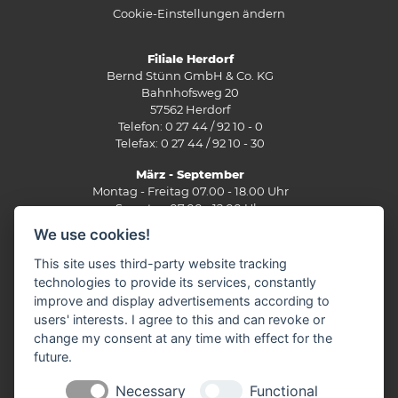
Cookie-Einstellungen ändern
Filiale Herdorf
Bernd Stünn GmbH & Co. KG
Bahnhofsweg 20
57562 Herdorf
Telefon: 0 27 44 / 92 10 - 0
Telefax: 0 27 44 / 92 10 - 30
März - September
Montag - Freitag 07.00 - 18.00 Uhr
Samstag 07.00 - 12.00 Uhr
We use cookies!
Oktober - Februar
Montag - Freitag 07.30 - 17.30 Uhr
This site uses third-party website tracking
Samstag 07.30 - 12.00 Uhr
technologies to provide its services, constantly
improve and display advertisements according to
Filiale Burbach
users' interests. I agree to this and can revoke or
Ernst-Heinkel-Straße 12
change my consent at any time with effect for the
57299 Burbach
future.
Telefon: 0 27 36 / 44 29 - 0
Fax: 0 27 36 / 49 10 62
Necessary
Functional