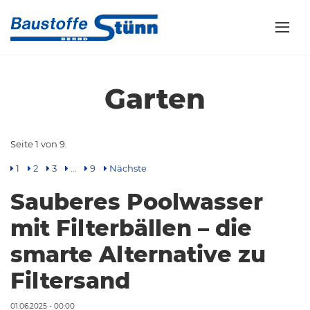
Garten
Seite 1 von 9.
1
2
3
…
9
Nächste
Sauberes Poolwasser
mit Filterbällen – die
smarte Alternative zu
Filtersand
01.06.2025 - 00:00