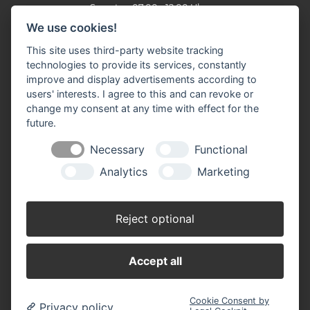
Samstag 07.00 - 12.00 Uhr
We use cookies!
Oktober - Februar
Montag - Freitag 07.30 - 17.30 Uhr
This site uses third-party website tracking
Samstag 07.30 - 12.00 Uhr
technologies to provide its services, constantly
improve and display advertisements according to
Filiale Burbach
users' interests. I agree to this and can revoke or
Ernst-Heinkel-Straße 12
change my consent at any time with effect for the
57299 Burbach
future.
Telefon: 0 27 36 / 44 29 - 0
Fax: 0 27 36 / 49 10 62
Necessary
Functional
E-Mail:
info(at)stuenn-baustoffe.de
Analytics
Marketing
März - September
Montag - Freitag 07.30 - 17.30 Uhr
Samstag 07.30 - 12.00 Uhr
Reject optional
Oktober - Februar
Montag - Freitag 07.30 - 17.30 Uhr
Accept all
Samstag 07.30 - 12.00 Uhr
Cookie Consent by
Privacy policy