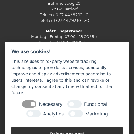
Bahnhofsweg 20
57562 Herdorf
Telefon: 0 27 44 / 92 10 - 0
Telefax: 0 27 44 / 92 10 - 30
März - September
Montag - Freitag 07.00 - 18.00 Uhr
Samstag 07.00 - 12.00 Uhr
We use cookies!
Oktober - Februar
Montag - Freitag 07.30 - 17.30 Uhr
This site uses third-party website tracking
Samstag 07.30 - 12.00 Uhr
technologies to provide its services, constantly
improve and display advertisements according to
Filiale Burbach
users' interests. I agree to this and can revoke or
Ernst-Heinkel-Straße 12
change my consent at any time with effect for the
57299 Burbach
future.
Telefon: 0 27 36 / 44 29 - 0
Fax: 0 27 36 / 49 10 62
Necessary
Functional
E-Mail:
info(at)stuenn-baustoffe.de
Analytics
Marketing
März - September
Montag - Freitag 07.30 - 17.30 Uhr
Samstag 07.30 - 12.00 Uhr
Reject optional