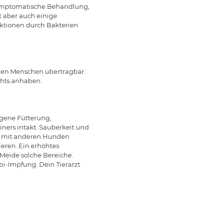
 symptomatische Behandlung,
t aber auch einige
ktionen durch Bakterien
 den Menschen übertragbar.
chts anhaben.
gene Fütterung,
ers intakt. Sauberkeit und
kt mit anderen Hunden
eren. Ein erhöhtes
 Meide solche Bereiche.
i-Impfung. Dein Tierarzt