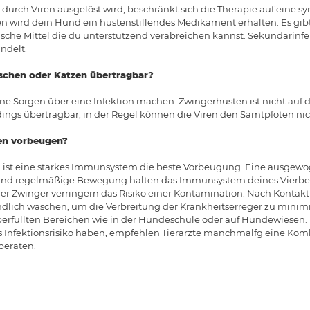
durch Viren ausgelöst wird, beschränkt sich die Therapie auf eine
en wird dein Hund ein hustenstillendes Medikament erhalten. Es gib
che Mittel die du unterstützend verabreichen kannst. Sekundärinfe
ndelt.
schen oder Katzen übertragbar?
e Sorgen über eine Infektion machen. Zwingerhusten ist nicht auf
erdings übertragbar, in der Regel können die Viren den Samtpfoten ni
en vorbeugen?
ist eine starkes Immunsystem die beste Vorbeugung. Eine ausgewo
d regelmäßige Bewegung halten das Immunsystem deines Vierbein
r Zwinger verringern das Risiko einer Kontamination. Nach Konta
ndlich waschen, um die Verbreitung der Krankheitserreger zu minimi
 überfüllten Bereichen wie in der Hundeschule oder auf Hundewiesen.
s Infektionsrisiko haben, empfehlen Tierärzte manchmalfg eine Komb
beraten.