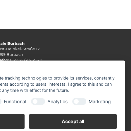
liale Burbach
nst-Heinkel-Straße 12
299 Burbach
efon: 0 27 36 / 44 29 - 0
: 0 27 36 / 49 10 62
Mail:
info(at)stuenn-baustoffe.de
te tracking technologies to provide its services, constantly
rz - September
ts according to users' interests. I agree to this and can
ntag - Freitag 07.30 - 17.30 Uhr
any time with effect for the future.
mstag 07.30 - 12.00 Uhr
Functional
Analytics
Marketing
tober - Februar
ntag - Freitag 07.30 - 17.30 Uhr
mstag 07.30 - 12.00 Uhr
Accept all