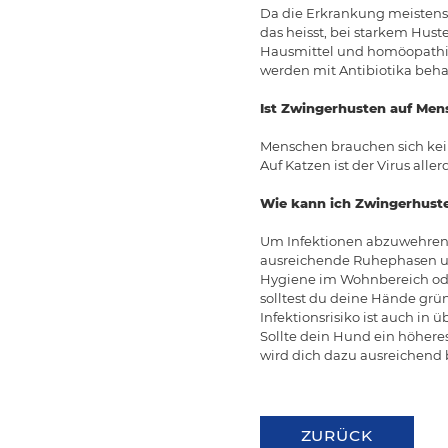
Da die Erkrankung meistens 
das heisst, bei starkem Hust
Hausmittel und homöopathis
werden mit Antibiotika beha
Ist Zwingerhusten auf Men
Menschen brauchen sich kein
Auf Katzen ist der Virus all
Wie kann ich Zwingerhust
Um Infektionen abzuwehren 
ausreichende Ruhephasen un
Hygiene im Wohnbereich ode
solltest du deine Hände grü
Infektionsrisiko ist auch in
Sollte dein Hund ein höhere
wird dich dazu ausreichend 
ZURÜCK