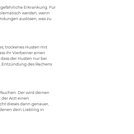
efährliche Erkrankung. Für
blematisch werden, wenn
ündungen auslösen, was zu
tes, trockenes Husten mit
s ihr Vierbeiner einen
 dass der Husten nur bei
r, Entzündung des Rachens
ufsuchen. Der wird deinen
 der Arzt einen
cht dieses dann genauer,
 denen dein Liebling in