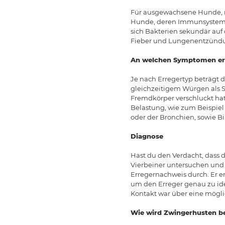
Für ausgewachsene Hunde, m
Hunde, deren Immunsystem g
sich Bakterien sekundär au
Fieber und Lungenentzündu
An welchen Symptomen er
Je nach Erregertyp beträgt d
gleichzeitigem Würgen als 
Fremdkörper verschluckt hat.
Belastung, wie zum Beispie
oder der Bronchien, sowie 
Diagnose
Hast du den Verdacht, dass d
Vierbeiner untersuchen und d
Erregernachweis durch. Er e
um den Erreger genau zu iden
Kontakt war über eine mögli
Wie wird Zwingerhusten b