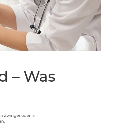
d – Was
m Zwinger oder in
en.