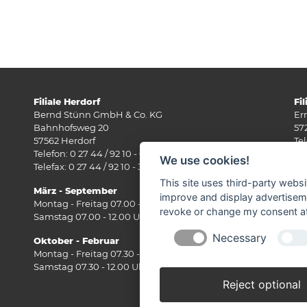
Filiale Herdorf
Fi
Bernd Stünn GmbH & Co. KG
Er
Bahnhofsweg 20
57
57562 Herdorf
Tel
Telefon: 0 27 44 / 92 10 - 0
Fax
We use cookies!
Telefax: 0 27 44 / 92 10 - 30
E-
This site uses third-party websi
März - September
Mä
improve and display advertisemen
Montag - Freitag 07.00 - 18.00 Uhr
Mo
revoke or change my consent at 
Samstag 07.00 - 12.00 Uhr
Sa
Necessary
Oktober - Februar
Ok
Montag - Freitag 07.30 - 17.30 Uhr
Mo
Samstag 07.30 - 12.00 Uhr
Sa
Reject optional