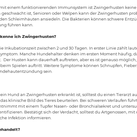
it einem funktionierenden Immunsystem ist Zwingerhusten keine g
eschwächt ist, Senioren oder Welpen kann der Zwingerhusten pro
f den Schleimhäuten ansiedeln. Die Bakterien können schwere Entz
ng führen kann.
kenne ich Zwingerhusten?
ie Inkubationszeit zwischen 2 und 30 Tagen. In erster Linie zählt lau
Symptom. Manche Hundehalter denken im ersten Moment häufig, das
 Der Husten kann dauerhaft auftreten, aber es ist genauso möglich,
l beim Spielen auftritt. Weitere Symptome können Schnupfen, Fiebe
Bindehautentzündung sein.
ein Hund an Zwingerhusten erkrankt ist, solltest du einen Tierarzt a
as klinische Bild des Tieres beurteilen. Bei schweren Verläufen führt
ntnimmt mit einem Tupfer Nasen- oder Bronchialsekret und untersu
tifizieren. Bestätigt sich der Verdacht, solltest du Artgenossen, mit
che Infektion informieren.
ehandelt?