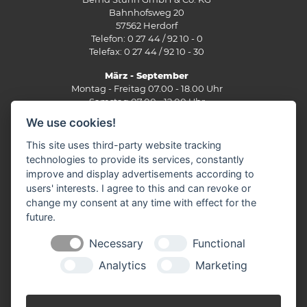
Bahnhofsweg 20
57562 Herdorf
Telefon: 0 27 44 / 92 10 - 0
Telefax: 0 27 44 / 92 10 - 30
März - September
Montag - Freitag 07.00 - 18.00 Uhr
Samstag 07.00 - 12.00 Uhr
We use cookies!
Oktober - Februar
Montag - Freitag 07.30 - 17.30 Uhr
This site uses third-party website tracking
Samstag 07.30 - 12.00 Uhr
technologies to provide its services, constantly
improve and display advertisements according to
Filiale Burbach
users' interests. I agree to this and can revoke or
Ernst-Heinkel-Straße 12
change my consent at any time with effect for the
57299 Burbach
future.
Telefon: 0 27 36 / 44 29 - 0
Fax: 0 27 36 / 49 10 62
Necessary
Functional
E-Mail:
info(at)stuenn-baustoffe.de
Analytics
Marketing
März - September
Montag - Freitag 07.30 - 17.30 Uhr
Samstag 07.30 - 12.00 Uhr