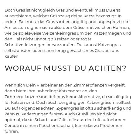
Doch Gras ist nicht gleich Gras und eventuell muss Du erst
ausprobieren, welches Grünzeug deine Katze bevorzugt. In
jedem Fall muss das Gras sauber, ungiftig und ungespritzt sein.
Am besten eignen sich außerdem Gräser mit weichen Halmen,
wie beispielsweise Weizenkeimgras um den Katzenmagen und
den Hals nicht unnötig zu reizen oder sogar
Schnittverletzungen hervorzurufen. Du kannst Katzengras
selbst ansäen oder schon fertig gewachsenes Gras bei uns
kaufen.
WORAUF MUSST DU ACHTEN?
Wenn sich Dein Vierbeiner an den Zimmerpflanzen vergreift,
dann biete ihm unbedingt Katzengras an, den
Zimmerpflanzen sind definitiv keine Alternative, da sie oft giftig
für Katzen sind. Doch auch bei gängigen Katzengräsern solltest
Du auf Folgendes achten: Zyperngras ist oft zu scharfkantig und
kann zu Verletzungen führen. Auch Grünlilien sind nicht
optimal, da sie Schad- und Giftstoffe aus der Luft aufnehmen.
Gerade in einem Raucherhaushalt, kann das zu Problemen
führen.