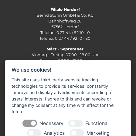
Filiale Herdorf
Bernd Stünn GmbH & Co. KG
Bahnhofsweg 20
57562 Herdorf
Telefon: 0 27 44 / 92 10 - 0
Telefax: 0 27 44 / 92 10 - 30
März - September
Montag - Freitag 07.00 - 18.00 Uhr
Samstag 07.00 - 12.00 Uhr
We use cookies!
Oktober - Februar
Montag - Freitag 07.30 - 17.30 Uhr
This site uses third-party website tracking
Samstag 07.30 - 12.00 Uhr
technologies to provide its services, constantly
improve and display advertisements according to
Filiale Burbach
users' interests. I agree to this and can revoke or
Ernst-Heinkel-Straße 12
change my consent at any time with effect for the
57299 Burbach
future.
Telefon: 0 27 36 / 44 29 - 0
Fax: 0 27 36 / 49 10 62
Necessary
Functional
E-Mail:
info(at)stuenn-baustoffe.de
Analytics
Marketing