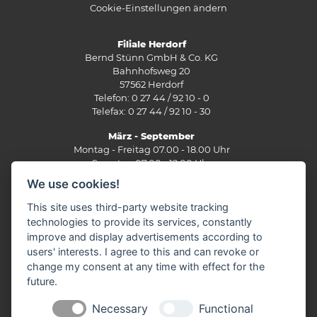
Cookie-Einstellungen ändern
Filiale Herdorf
Bernd Stünn GmbH & Co. KG
Bahnhofsweg 20
57562 Herdorf
Telefon: 0 27 44 / 92 10 - 0
Telefax: 0 27 44 / 92 10 - 30
März - September
Montag - Freitag 07.00 - 18.00 Uhr
Samstag 07.00 - 12.00 Uhr
We use cookies!
Oktober - Februar
Montag - Freitag 07.30 - 17.30 Uhr
This site uses third-party website tracking
Samstag 07.30 - 12.00 Uhr
technologies to provide its services, constantly
improve and display advertisements according to
Filiale Burbach
users' interests. I agree to this and can revoke or
Ernst-Heinkel-Straße 12
change my consent at any time with effect for the
57299 Burbach
future.
Telefon: 0 27 36 / 44 29 - 0
Fax: 0 27 36 / 49 10 62
Necessary
Functional