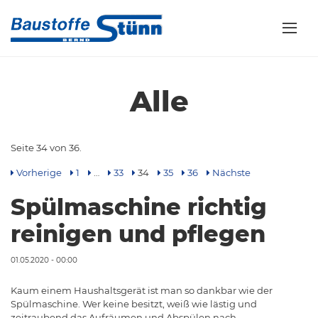
Alle
Seite 34 von 36.
Vorherige
1
…
33
34
35
36
Nächste
Spülmaschine richtig
reinigen und pflegen
01.05.2020 - 00:00
Kaum einem Haushaltsgerät ist man so dankbar wie der
Spülmaschine. Wer keine besitzt, weiß wie lästig und
zeitraubend das Aufräumen und Abspülen nach…