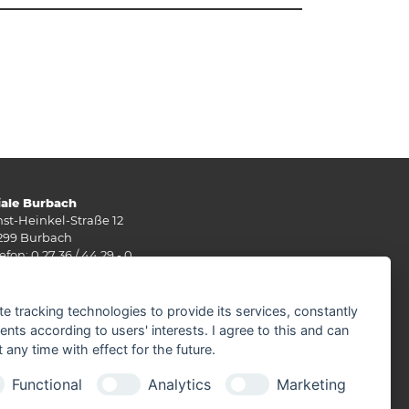
liale Burbach
nst-Heinkel-Straße 12
299 Burbach
efon: 0 27 36 / 44 29 - 0
: 0 27 36 / 49 10 62
Mail:
info(at)stuenn-baustoffe.de
te tracking technologies to provide its services, constantly
rz - September
ts according to users' interests. I agree to this and can
ntag - Freitag 07.30 - 17.30 Uhr
any time with effect for the future.
mstag 07.30 - 12.00 Uhr
Functional
Analytics
Marketing
tober - Februar
ntag - Freitag 07.30 - 17.30 Uhr