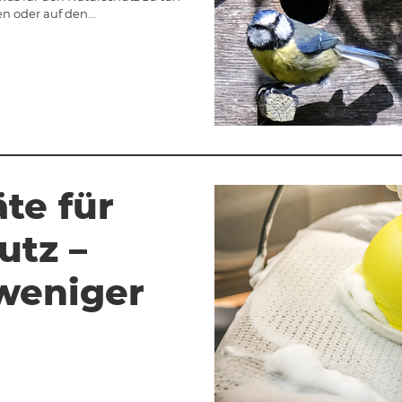
en oder auf den…
te für
utz –
 weniger