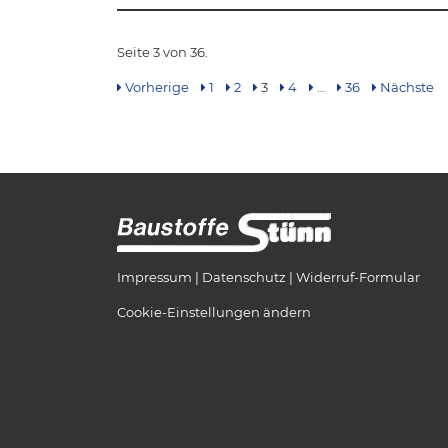
Seite 3 von 36.
Vorherige
1
2
3
4
…
36
Nächste
Impressum
Datenschutz
Widerruf-Formular
Cookie-Einstellungen ändern