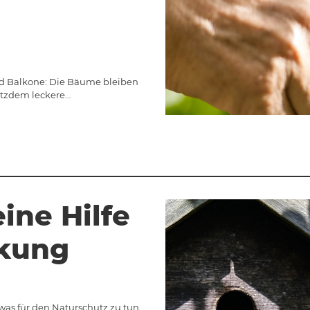
 und Balkone: Die Bäume bleiben
otzdem leckere…
eine Hilfe
rkung
twas für den Naturschutz zu tun