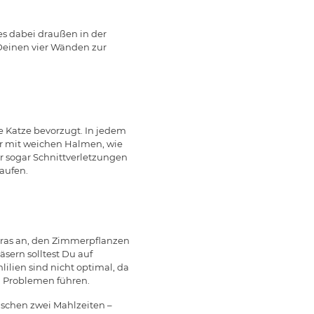
es dabei draußen in der
 Deinen vier Wänden zur
e Katze bevorzugt. In jedem
er mit weichen Halmen, wie
 sogar Schnittverletzungen
aufen.
gras an, den Zimmerpflanzen
äsern solltest Du auf
ilien sind nicht optimal, da
u Problemen führen.
wischen zwei Mahlzeiten –