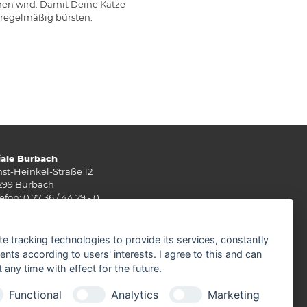
hen wird. Damit Deine Katze
s regelmäßig bürsten.
liale Burbach
nst-Heinkel-Straße 12
299 Burbach
efon: 0 27 36 / 44 29 - 0
: 0 27 36 / 49 10 62
Mail:
info(at)stuenn-baustoffe.de
te tracking technologies to provide its services, constantly
rz - September
ts according to users' interests. I agree to this and can
ntag - Freitag 07.30 - 17.30 Uhr
any time with effect for the future.
mstag 07.30 - 12.00 Uhr
Functional
Analytics
Marketing
tober - Februar