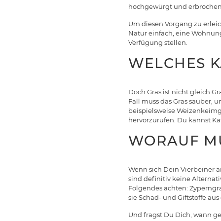
hochgewürgt und erbrochen
Um diesen Vorgang zu erleic
Natur einfach, eine Wohnungs
Verfügung stellen.
WELCHES K
Doch Gras ist nicht gleich 
Fall muss das Gras sauber, 
beispielsweise Weizenkeimg
hervorzurufen. Du kannst Ka
WORAUF MU
Wenn sich Dein Vierbeiner 
sind definitiv keine Alternat
Folgendes achten: Zyperngras
sie Schad- und Giftstoffe a
Und fragst Du Dich, wann gen