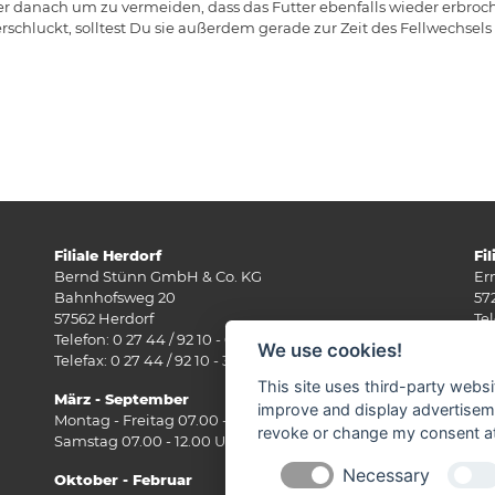
der danach um zu vermeiden, dass das Futter ebenfalls wieder erbroc
verschluckt, solltest Du sie außerdem gerade zur Zeit des Fellwechsel
Filiale Herdorf
Fi
Bernd Stünn GmbH & Co. KG
Er
Bahnhofsweg 20
57
57562 Herdorf
Tel
Telefon: 0 27 44 / 92 10 - 0
Fax
We use cookies!
Telefax: 0 27 44 / 92 10 - 30
E-
This site uses third-party websi
März - September
Mä
improve and display advertisemen
Montag - Freitag 07.00 - 18.00 Uhr
Mo
revoke or change my consent at 
Samstag 07.00 - 12.00 Uhr
Sa
Necessary
Oktober - Februar
Ok