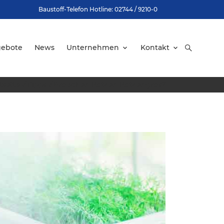
Baustoff-Telefon Hotline: 02744 / 9210-0
gebote
News
Unternehmen
Kontakt
tseite
/
Tipps
/
Brauchen Katzen Katzengras?