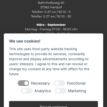
Bahnhofsweg 20
57562 Herdorf
Telefon: 0 27 44 / 92 10 - 0
Telefax: 0 27 44 / 92 10 - 30
März - September
Montag - Freitag 07.00 - 18.00 Uhr
Samstag 07.00 - 12.00 Uhr
We use cookies!
Oktober - Februar
Montag - Freitag 07.30 - 17.30 Uhr
This site uses third-party website tracking
Samstag 07.30 - 12.00 Uhr
technologies to provide its services, constantly
improve and display advertisements according to
Filiale Burbach
users' interests. I agree to this and can revoke or
Ernst-Heinkel-Straße 12
change my consent at any time with effect for the
57299 Burbach
future.
Telefon: 0 27 36 / 44 29 - 0
Fax: 0 27 36 / 49 10 62
Necessary
Functional
E-Mail:
info(at)stuenn-baustoffe.de
Analytics
Marketing
März - September
Montag - Freitag 07.30 - 17.30 Uhr
Samstag 07.30 - 12.00 Uhr
Reject optional